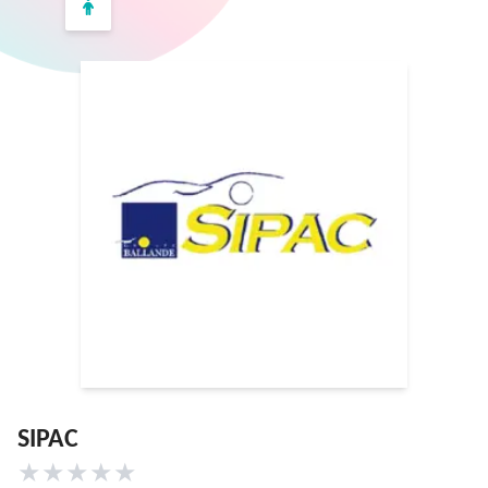
SIPAC
★
★
★
★
★