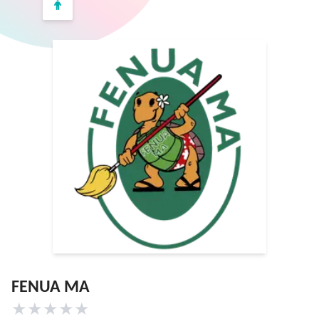
FENUA MA
★
★
★
★
★