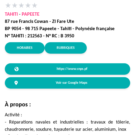
★
★
★
★
★
TAHITI
-
PAPEETE
87 rue Francis Cowan - ZI Fare Ute
BP 9054 - 98 715 Papeete - Tahiti - Polynésie française
N° TAHITI : 212563 - N° RC : B 3950
HORAIRES
RUBRIQUES
https://www.cnps.pf
Voir sur Google Maps
À propos :
Activité :
- Réparations navales et industrielles : travaux de tôlerie,
chaudronnerie, soudure, tuyauterie sur acier, aluminium, inox