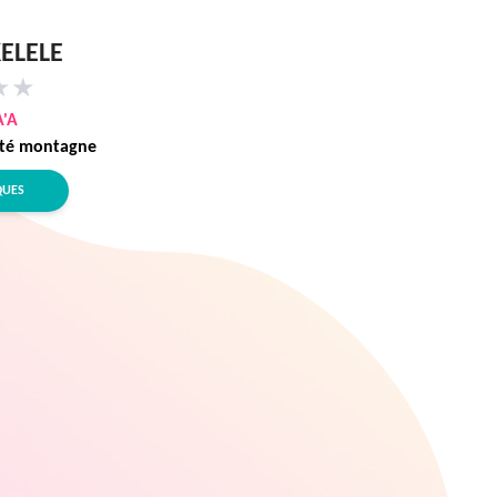
ELELE
★
★
A'A
ôté montagne
QUES