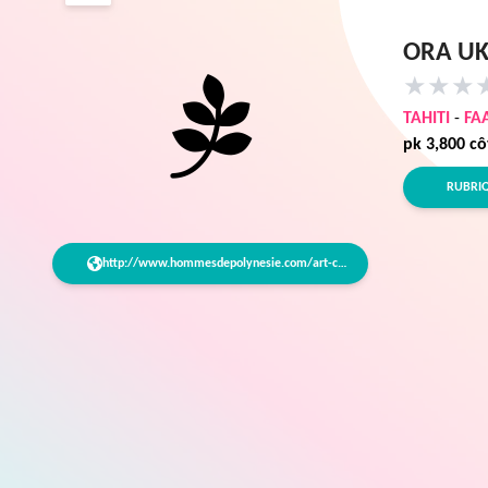
ORA UK
★
★
★
TAHITI
-
FA
pk 3,800 c
RUBRI
http://www.hommesdepolynesie.com/art-culture/matahi-des-ukuleles-hawaiens-made-…