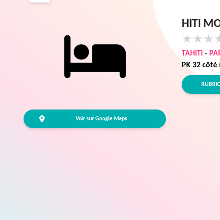
HITI M
★
★
★
TAHITI
-
PA
PK 32 côté
RUBRI
Voir sur Google Maps