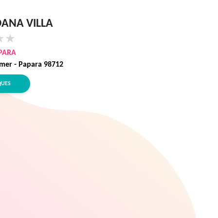
OANA VILLA
★
★
PARA
 mer - Papara 98712
QUES