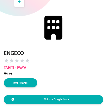
ENGECO
★
★
★
★
★
TAHITI
-
FAA'A
Auae
RUBRIQUES
Voir sur Google Maps