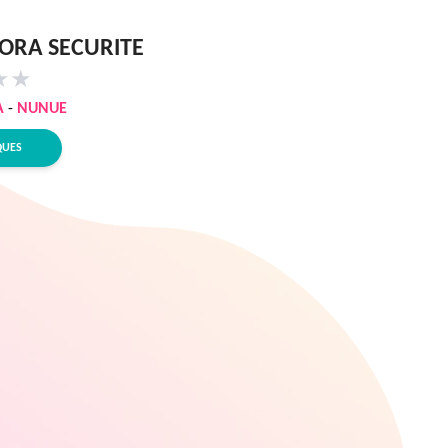
ORA SECURITE
★
★
A
-
NUNUE
QUES