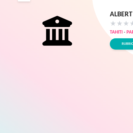
ALBERT
★
★
★
TAHITI
-
PA
RUBRI