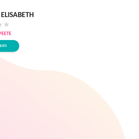
 ELISABETH
★
★
PEETE
QUES