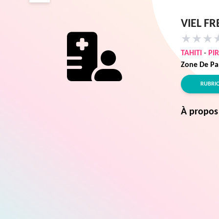
VIEL F
★
★
★
TAHITI
-
PI
Zone De Pa
RUBRI
À propos