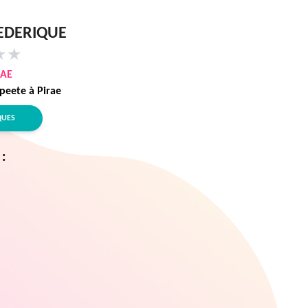
REDERIQUE
★
★
RAE
peete à Pirae
QUES
 :