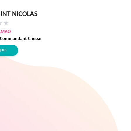
INT NICOLAS
★
★
AMAO
 Commandant Chesse
QUES