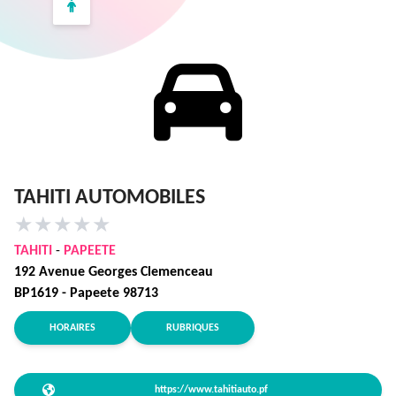
TAHITI AUTOMOBILES
★
★
★
★
★
TAHITI
-
PAPEETE
192 Avenue Georges Clemenceau
BP1619 - Papeete 98713
HORAIRES
RUBRIQUES
https://www.tahitiauto.pf