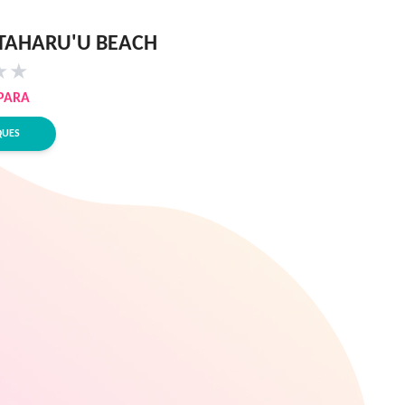
TAHARU'U BEACH
★
★
PARA
QUES