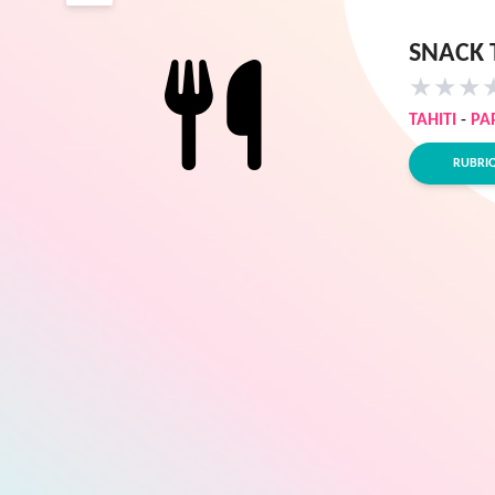
SNACK 
★
★
★
TAHITI
-
PA
RUBRI