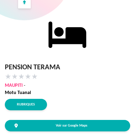
PENSION TERAMA
★
★
★
★
★
MAUPITI
-
Motu Tuanai
RUBRIQUES
Voir sur Google Maps