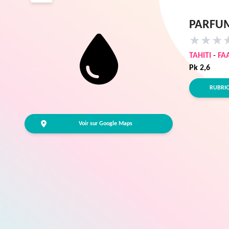
PARFUM
★
★
★
TAHITI
-
FA
Pk 2,6
RUBRI
Voir sur Google Maps