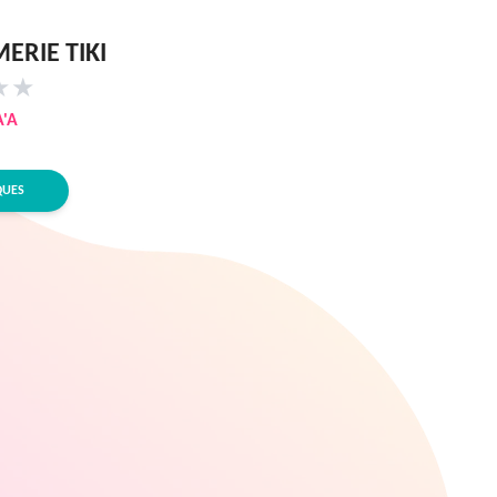
ERIE TIKI
★
★
A'A
QUES