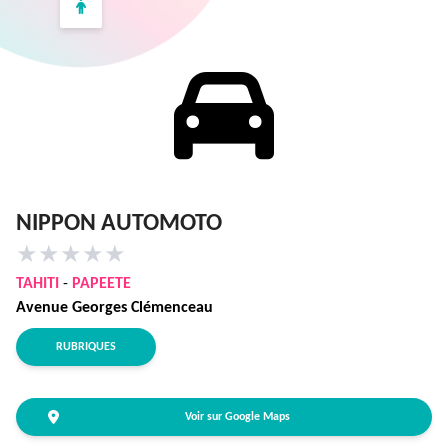
NIPPON AUTOMOTO
★
★
★
★
★
TAHITI
-
PAPEETE
Avenue Georges Clémenceau
RUBRIQUES
Voir sur Google Maps