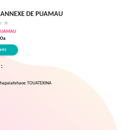
 ANNEXE DE PUAMAU
★
★
PUAMAU
 Oa
QUES
 :
iihapaiatehaoe TOUATEKINA