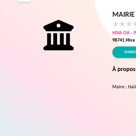
MAIRIE
★
★
★
HIVA OA
-
98741 Hiva
RUBRI
À propos
Maire : Ha