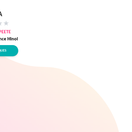
A
★
★
PEETE
nce Hinoi
QUES