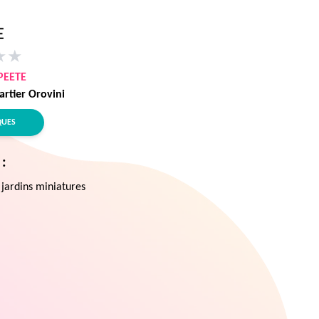
E
★
★
PEETE
artier Orovini
QUES
 :
 jardins miniatures