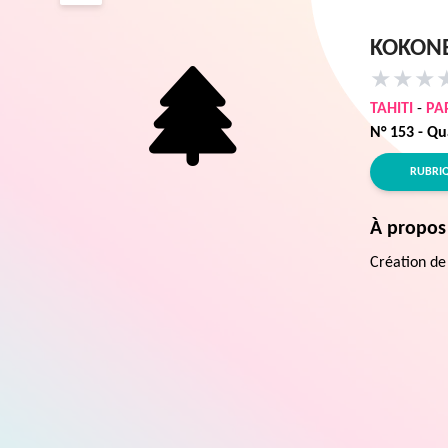
KOKON
★
★
★
TAHITI
-
PA
N° 153 - Qu
RUBRI
À propos
Création de