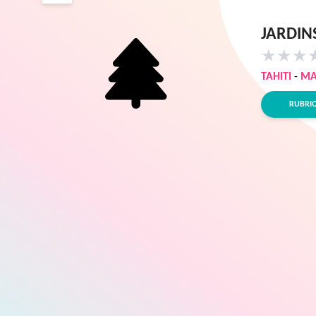
JARDINS
★
★
★
TAHITI
-
MA
RUBRI