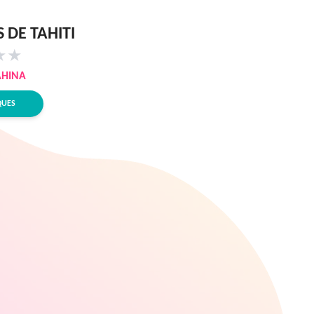
 DE TAHITI
★
★
HINA
QUES