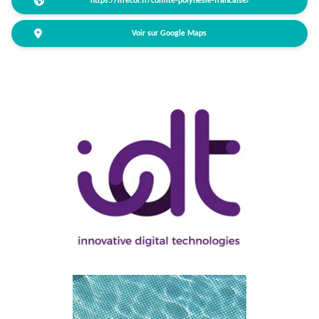
https://ifrecor.fr/comite-polynesie-francaise/
Voir sur Google Maps