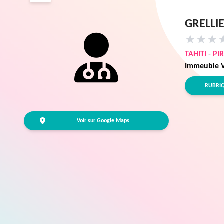
GRELLIE
★
★
★
TAHITI
-
PI
Immeuble Va
RUBRI
Voir sur Google Maps