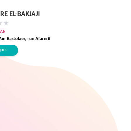
RE EL-BAKJAJI
★
★
RAE
n Bastolaer, rue Afarerii
QUES