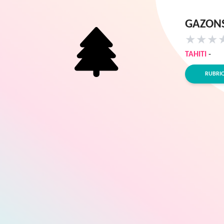
GAZONS
★
★
★
TAHITI
-
RUBRI