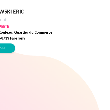
WSKI ERIC
★
★
PEETE
ouleau, ­Quartier du Commerce
 98713 FareTony
QUES