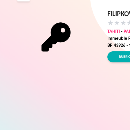
FILIPKO
★
★
★
TAHITI
-
PA
Immeuble R
BP 43926 -
RUBRI