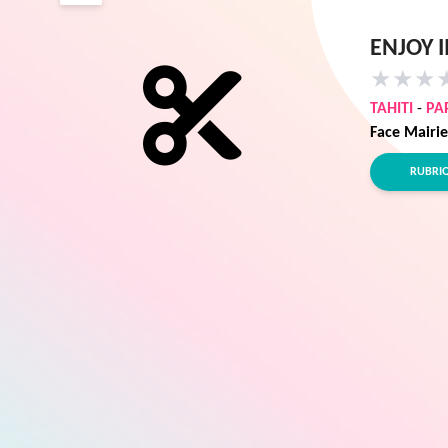
ENJOY I
★
★
★
TAHITI
-
PA
Face Mairie
RUBRI