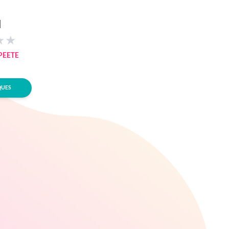
I
★
★
PEETE
QUES