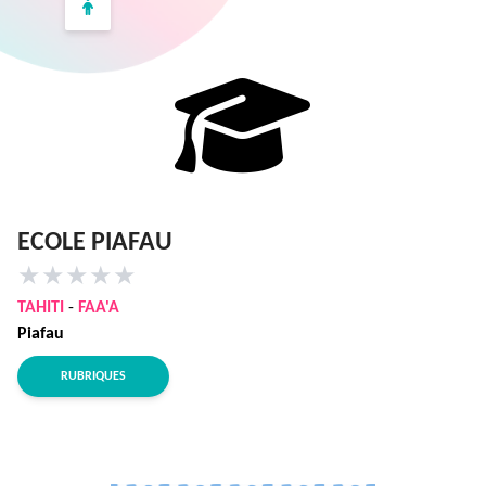
ECOLE PIAFAU
★
★
★
★
★
TAHITI
-
FAA'A
Piafau
RUBRIQUES