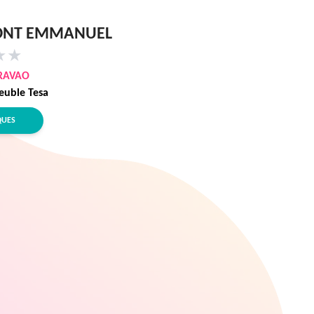
NT EMMANUEL
★
★
RAVAO
euble Tesa
QUES