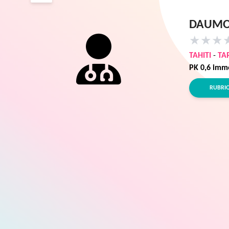
DAUMO
★
★
★
TAHITI
-
TA
PK 0,6 imm
RUBRI