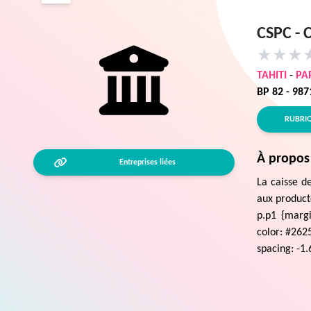
CSPC -
★
★
★
TAHITI
-
PA
BP 82 - 98
RUBRI
À propos
Entreprises liées
La caisse d
aux producte
p.p1 {margi
color: #2625
spacing: -1.