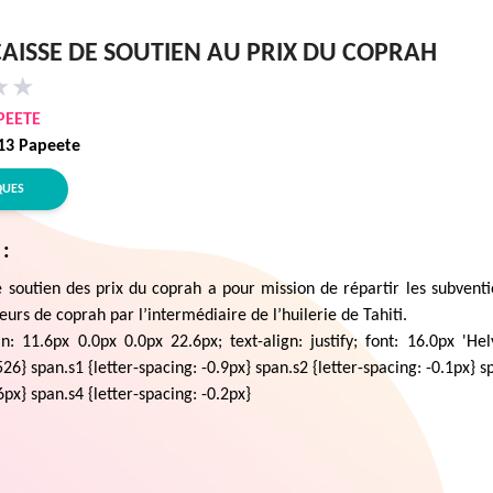
 CAISSE DE SOUTIEN AU PRIX DU COPRAH
★
★
PEETE
713 Papeete
QUES
 :
e soutien des prix du coprah a pour mission de répartir les subventi
urs de coprah par l’intermédiaire de l’huilerie de Tahiti.
n: 11.6px 0.0px 0.0px 22.6px; text-align: justify; font: 16.0px 'Hel
26} span.s1 {letter-spacing: -0.9px} span.s2 {letter-spacing: -0.1px} sp
6px} span.s4 {letter-spacing: -0.2px}