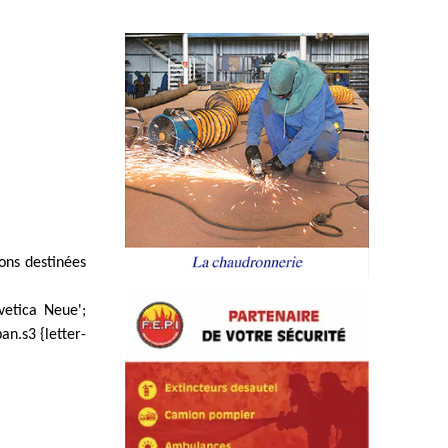
ons destinées
vetica Neue';
an.s3 {letter-