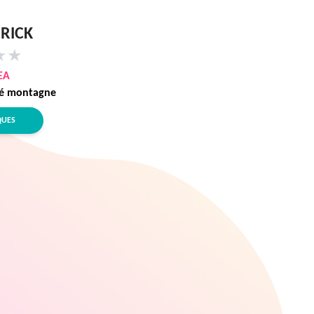
ERICK
★
★
EA
té montagne
QUES