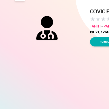
COVIC 
★
★
★
TAHITI
-
PA
PK 21,7 cô
RUBRI