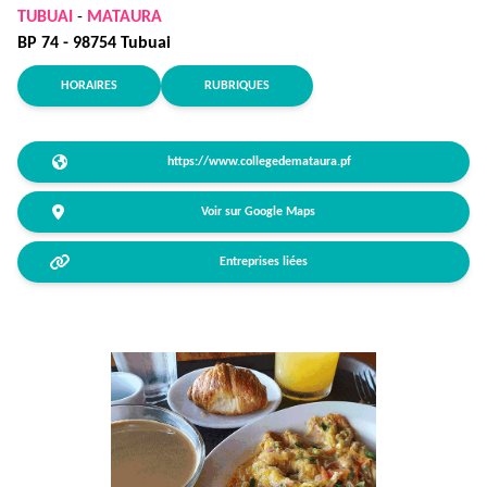
TUBUAI
-
MATAURA
BP 74 - 98754 Tubuai
HORAIRES
RUBRIQUES
https://www.collegedemataura.pf
Voir sur Google Maps
Entreprises liées