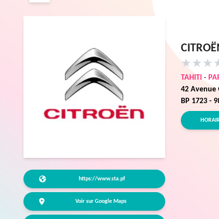
CITRO
★
★
★
TAHITI
-
PA
42 Avenue 
BP 1723 - 
HORAI
https://www.sta.pf
Voir sur Google Maps