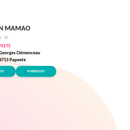
ËN MAMAO
★
★
PEETE
Georges Clémenceau
98713 Papeete
RES
RUBRIQUES