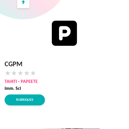
CGPM
★
★
★
★
★
TAHITI
-
PAPEETE
imm. Sci
RUBRIQUES