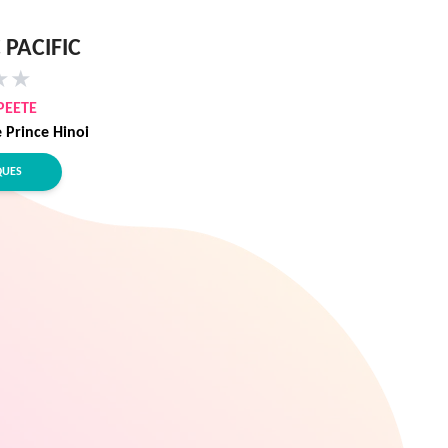
 PACIFIC
★
★
PEETE
 Prince Hinoi
QUES