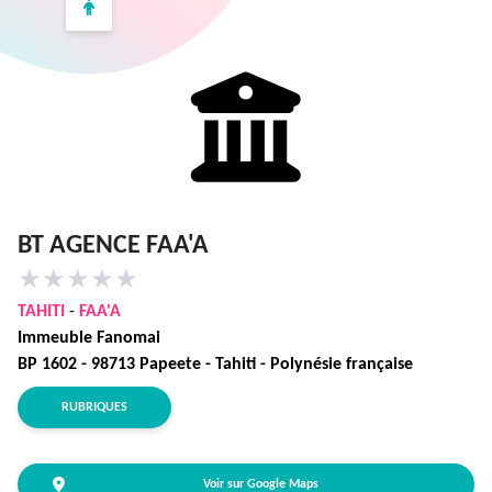
BT AGENCE FAA'A
★
★
★
★
★
TAHITI
-
FAA'A
Immeuble Fanomai
BP 1602 - 98713 Papeete - Tahiti - Polynésie française
RUBRIQUES
Voir sur Google Maps