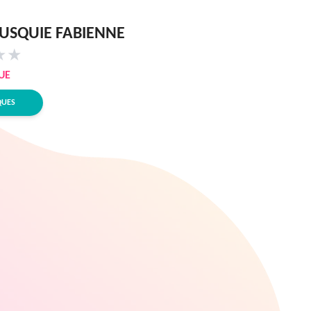
SQUIE FABIENNE
★
★
UE
QUES