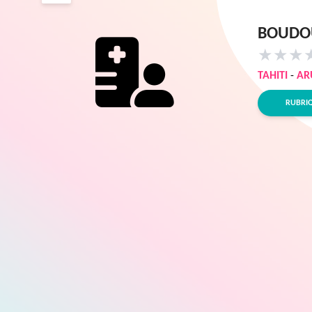
BOUDOU
★
★
★
TAHITI
-
AR
RUBRI