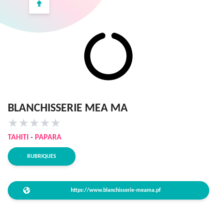
BLANCHISSERIE MEA MA
★
★
★
★
★
TAHITI
-
PAPARA
RUBRIQUES
https://www.blanchisserie-meama.pf