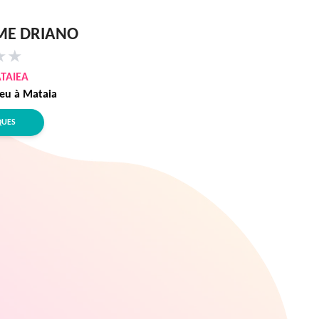
ME DRIANO
★
★
TAIEA
eu à Mataia
QUES