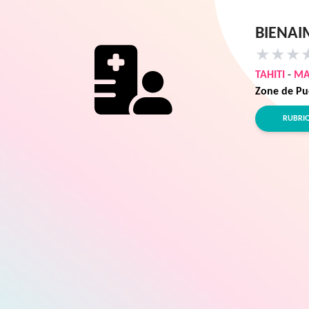
BIENAI
★
★
★
TAHITI
-
MA
Zone de Pu
RUBRI