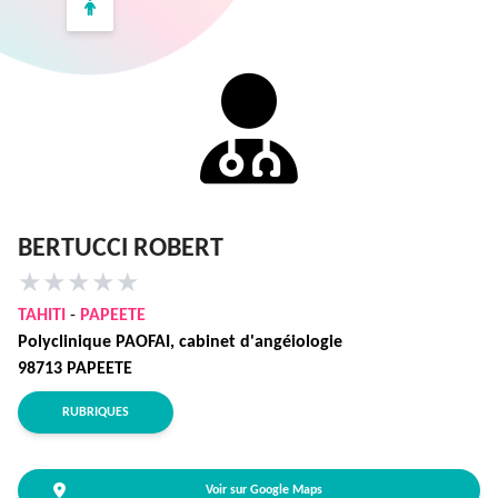
BERTUCCI ROBERT
★
★
★
★
★
TAHITI
-
PAPEETE
Polyclinique PAOFAI, cabinet d'angéiologie
98713 PAPEETE
RUBRIQUES
Voir sur Google Maps