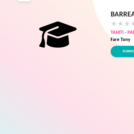
BARREA
★
★
★
TAHITI
-
PA
Fare Tony
RUBRI