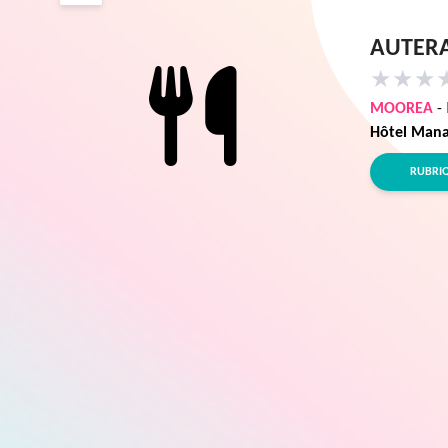
AUTERA
★
★
★
MOOREA
-
Hôtel Mana
RUBRI